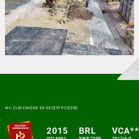
WIJ ZIJN ERKEND EN GECERTIFICEERD
2015
BRL
VCA**
ISO 9001
SIKB 7000
2017/6.0