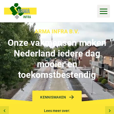
ARMA INFRA B.V.
Onze vakmensen maken
Nederland iedere dag
mooier en
toekomstbestendig
KENNISMAKEN
Lees meer over: