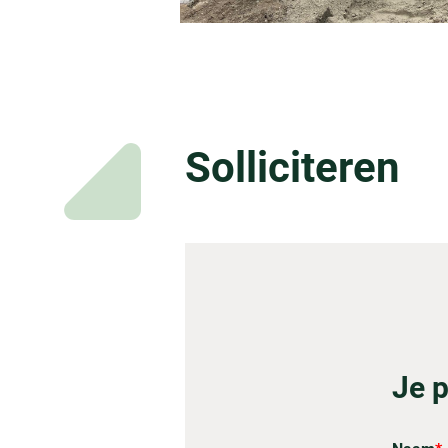
Solliciteren
Je p