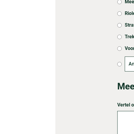
Mee
Riol
Str
Tre
Voo
Mee
Vertel 