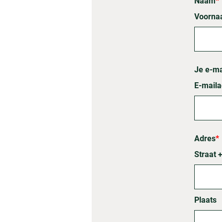
Naam
*
Voorn
Je e-ma
E-maila
Adres
*
Straat 
Plaats