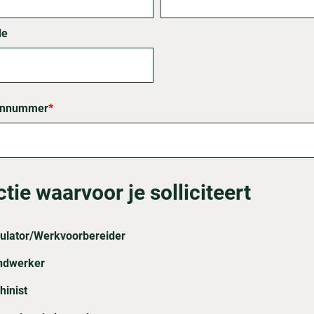
de
onnummer
*
tie waarvoor je solliciteert
culator/Werkvoorbereider
ndwerker
hinist