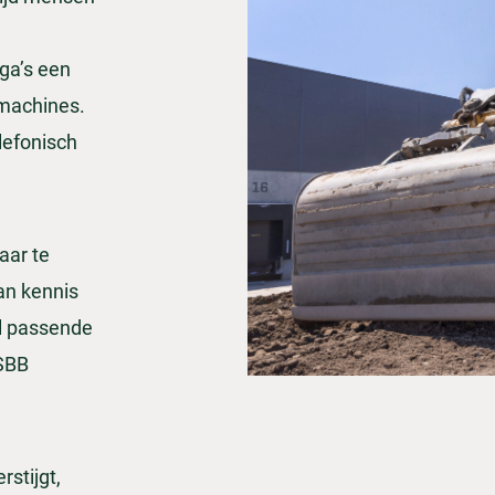
ega’s een
 machines.
lefonisch
aar te
an kennis
el passende
 SBB
rstijgt,