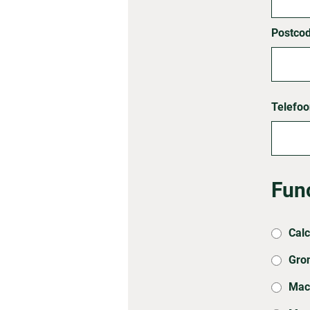
Postco
Telefo
Func
Cal
Gro
Mac