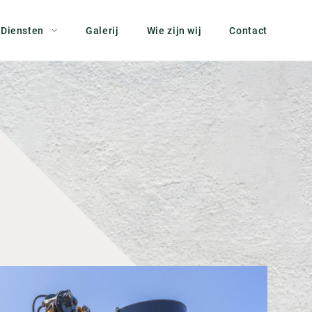
Diensten
Galerij
Wie zijn wij
Contact
Bodemsanering
Boven- en ondergrondse afvalcontainers
Civiele kunstwerken
Grondverzet
Riolering en Drainage
Straatwerk
Tuinen en buitenruimten
Vlonders en vijvers