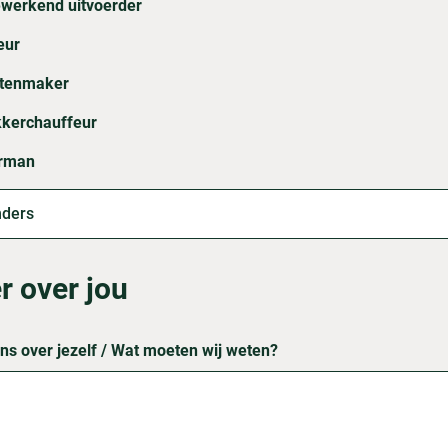
werkend uitvoerder
eur
atenmaker
kkerchauffeur
rman
r over jou
ons over jezelf / Wat moeten wij weten?