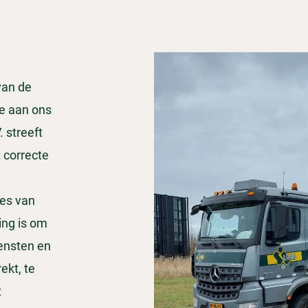
van de
ie aan ons
 streeft
 correcte
tes van
ing is om
ensten en
ekt, te
t