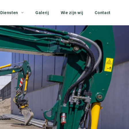
Diensten
Galerij
Wie zijn wij
Contact
Bodemsanering
Boven- en ondergrondse afvalcontainers
Civiele kunstwerken
g
Grondverzet
Riolering en Drainage
Straatwerk
Tuinen en buitenruimten
Vlonders en vijvers