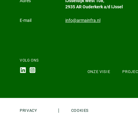
Adres
IJsseldijk West 108,
2935 AR Ouderkerk a/d IJssel
E-mail
info@armainfra.nl
VOLG ONS
ONZE VISIE
PROJE
PRIVACY
COOKIES