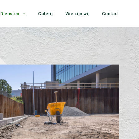
Diensten
Galerij
Wie zijn wij
Contact
Bodemsanering
Boven- en ondergrondse afvalcontainers
Civiele kunstwerken
Grondverzet
Riolering en Drainage
Straatwerk
Tuinen en buitenruimten
Vlonders en vijvers