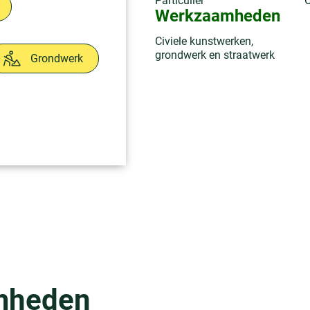
Particulier
O
Werkzaamheden
Civiele kunstwerken,
grondwerk en straatwerk
Grondwerk
mheden