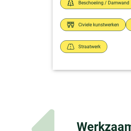
Beschoeiing / Damwand
Civiele kunstwerken
Straatwerk
Werkzaa