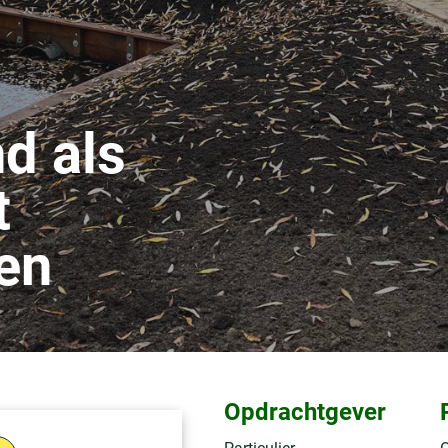
d als
t
een
Opdrachtgever