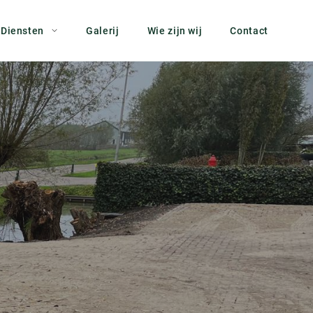
Diensten
Galerij
Wie zijn wij
Contact
Bodemsanering
Boven- en ondergrondse afvalcontainers
Civiele kunstwerken
Grondverzet
Riolering en Drainage
Straatwerk
Tuinen en buitenruimten
Vlonders en vijvers