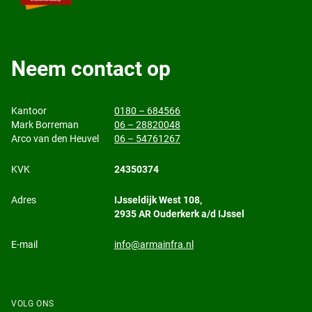
Neem contact op
Kantoor
0180 – 684566
Mark Borreman
06 – 28820048
Arco van den Heuvel
06 – 54761267
KVK
24350374
Adres
IJsseldijk West 108,
2935 AR Ouderkerk a/d IJssel
E-mail
info@armainfra.nl
VOLG ONS