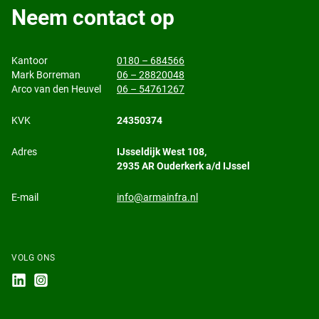
Neem contact op
Kantoor
0180 – 684566
Mark Borreman
06 – 28820048
Arco van den Heuvel
06 – 54761267
KVK
24350374
Adres
IJsseldijk West 108,
2935 AR Ouderkerk a/d IJssel
E-mail
info@armainfra.nl
VOLG ONS